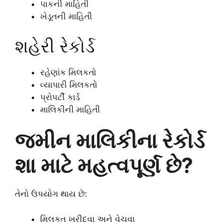
પાકની માહિતી
ખેડૂતની માહિતી
શહેરી રેકોર્ડ
રહેણાંક મિલકતો
વ્યાપારી મિલકતો
પ્રોપર્ટી કાર્ડ
માલિકીની માહિતી
જમીન માલિકીના રેકોર્ડ
શા માટે મહત્વપૂર્ણ છે?
તેનો ઉપયોગ થાય છે:
મિલકત ખરીદવા અને વેચવા