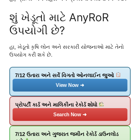
શું ખેડૂતો માટે AnyRoR
ઉપયોગી છે?
હા, ખેડૂતો કૃષિ લોન અને સરકારી યોજનાઓ માટે તેનો
ઉપયોગ કરી શકે છે.
7/12 ઉતારા અને સર્વે વિગતો ઓનલાઈન જુઓ
View Now ➜
પ્રોપર્ટી કાર્ડ અને માલિકીના રેકોર્ડ શોધો
Search Now ➜
7/12 ઉતારા અને ગુજરાત જમીન રેકોર્ડ ડાઉનલોડ