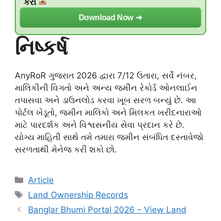
કરો
Download Now ➜
નિષ્કર્ષ
AnyRoR ગુજરાત 2026 દ્વારા 7/12 ઉતારા, સર્વે નંબર,
માલિકીની વિગતો અને અન્ય જમીન રેકોર્ડ ઓનલાઈન
તપાસવા અને ડાઉનલોડ કરવા ખૂબ સરળ બન્યું છે. આ
પોર્ટલ ખેડૂતો, જમીન માલિકો અને મિલકત ખરીદનારાઓ
માટે પારદર્શક અને વિશ્વસનીય સેવા પ્રદાન કરે છે.
યોગ્ય માહિતી સાથે તમે તમારા જમીન સંબંધિત દસ્તાવેજો
સરળતાથી મેનેજ કરી શકો છો.
Categories
Article
Tags
Land Ownership Records
Banglar Bhumi Portal 2026 – View Land