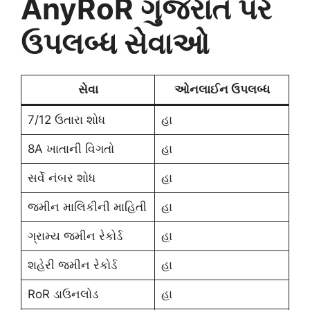
AnyRoR ગુજરાત પર
ઉપલબ્ધ સેવાઓ
સેવા
ઓનલાઈન ઉપલબ્ધ
7/12 ઉતારા શોધ
હા
8A ખાતાની વિગતો
હા
સર્વે નંબર શોધ
હા
જમીન માલિકીની માહિતી
હા
ગ્રામ્ય જમીન રેકોર્ડ
હા
શહેરી જમીન રેકોર્ડ
હા
RoR ડાઉનલોડ
હા