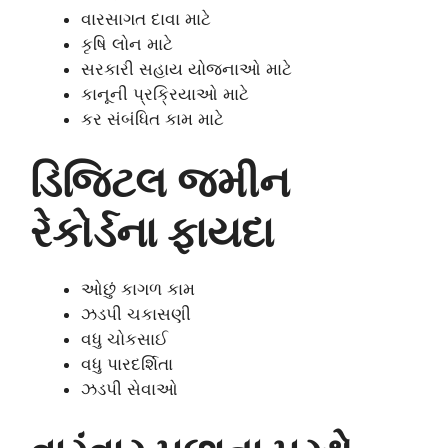
વારસાગત દાવા માટે
કૃષિ લોન માટે
સરકારી સહાય યોજનાઓ માટે
કાનૂની પ્રક્રિયાઓ માટે
કર સંબંધિત કામ માટે
ડિજિટલ જમીન
રેકોર્ડના ફાયદા
ઓછું કાગળ કામ
ઝડપી ચકાસણી
વધુ ચોકસાઈ
વધુ પારદર્શિતા
ઝડપી સેવાઓ