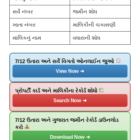
સર્વે નંબર
જમીન શોધ
ખાતા નંબર
માલિકીની ચકાસણી
માલિકનું નામ
વધારાની શોધ
7/12 ઉતારા અને સર્વે વિગતો ઓનલાઈન જુઓ
View Now ➜
પ્રોપર્ટી કાર્ડ અને માલિકીના રેકોર્ડ શોધો
Search Now ➜
7/12 ઉતારા અને ગુજરાત જમીન રેકોર્ડ ડાઉનલોડ
કરો
Download Now ➜