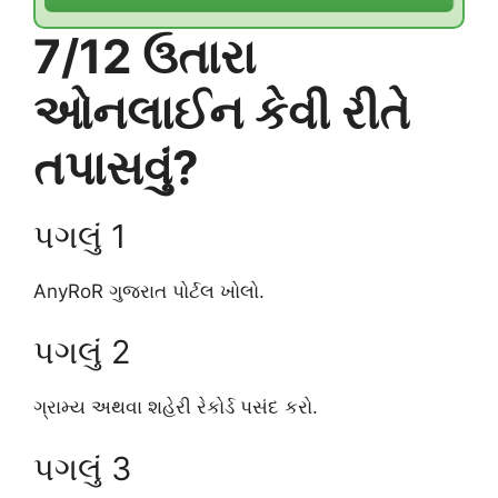
7/12 ઉતારા
ઓનલાઈન કેવી રીતે
તપાસવું?
પગલું 1
AnyRoR ગુજરાત પોર્ટલ ખોલો.
પગલું 2
ગ્રામ્ય અથવા શહેરી રેકોર્ડ પસંદ કરો.
પગલું 3