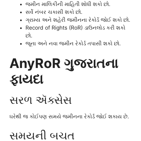
જમીન માલિકીની માહિતી શોધી શકો છો.
સર્વે નંબર ચકાસી શકો છો.
ગ્રામ્ય અને શહેરી જમીનના રેકોર્ડ જોઈ શકો છો.
Record of Rights (RoR) ડાઉનલોડ કરી શકો
છો.
જૂના અને નવા જમીન રેકોર્ડ તપાસી શકો છો.
AnyRoR ગુજરાતના
ફાયદા
સરળ ઍક્સેસ
ઘરેથી જ કોઈપણ સમયે જમીનના રેકોર્ડ જોઈ શકાય છે.
સમયની બચત