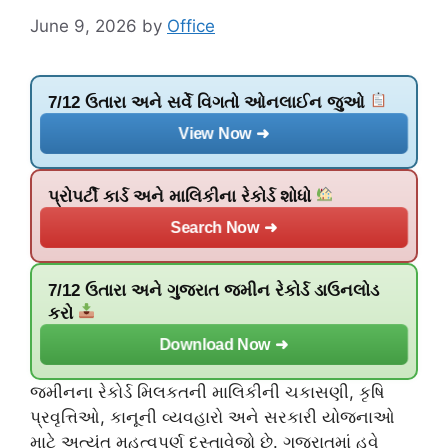
June 9, 2026
by
Office
7/12 ઉતારા અને સર્વે વિગતો ઓનલાઈન જુઓ
View Now ➜
પ્રોપર્ટી કાર્ડ અને માલિકીના રેકોર્ડ શોધો
Search Now ➜
7/12 ઉતારા અને ગુજરાત જમીન રેકોર્ડ ડાઉનલોડ
કરો
Download Now ➜
જમીનના રેકોર્ડ મિલકતની માલિકીની ચકાસણી, કૃષિ
પ્રવૃત્તિઓ, કાનૂની વ્યવહારો અને સરકારી યોજનાઓ
માટે અત્યંત મહત્વપૂર્ણ દસ્તાવેજો છે. ગુજરાતમાં હવે