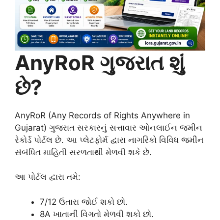
AnyRoR ગુજરાત શું
છે?
AnyRoR (Any Records of Rights Anywhere in
Gujarat) ગુજરાત સરકારનું સત્તાવાર ઓનલાઈન જમીન
રેકોર્ડ પોર્ટલ છે. આ પ્લેટફોર્મ દ્વારા નાગરિકો વિવિધ જમીન
સંબંધિત માહિતી સરળતાથી મેળવી શકે છે.
આ પોર્ટલ દ્વારા તમે:
7/12 ઉતારા જોઈ શકો છો.
8A ખાતાની વિગતો મેળવી શકો છો.