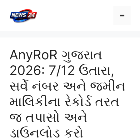
Skip
to
Menu
content
AnyRoR ગુજરાત
2026: 7/12 ઉતારા,
સર્વે નંબર અને જમીન
માલિકીના રેકોર્ડ તરત
જ તપાસો અને
ડાઉનલોડ કરો