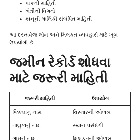
પાકની માહિતી
ખેતીની વિગતો
કાનૂની માલિકી સંબંધિત માહિતી
આ દસ્તાવેજ લોન અને મિલકત વ્યવહારો માટે ખૂબ
ઉપયોગી છે.
જમીન રેકોર્ડ શોધવા
માટે જરૂરી માહિતી
જરૂરી માહિતી
ઉપયોગ
જિલ્લાનું નામ
વિસ્તારની ઓળખ
તાલુકાનું નામ
સ્થાન પસંદગી
ગામનું નામ
મિલકતની ઓળખ