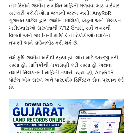
નાગરિકોને જમીન સંબંધિત માહિતી મેળવવા માટે વારંવાર
સરકારી કચેરીઓમાં જવાની જરૂર નથી. AnyRoR
ગુજરાત પોર્ટલ દ્વારા જમીન માલિકો, ખેડૂતો અને મિલકત
ખરીદનારાઓ સરળતાથી 7/12 ઉતારા, સર્વે નંબરની
વિગતો અને જમીનની માલિકીના રેકોર્ડ ઓનલાઈન
તપાસી અને ડાઉનલોડ કરી શકે છે.
તમે કૃષિ જમીન ખરીદી રહ્યા હો, લોન માટે અરજી કરી
રહ્યા હો, માલિકીની ચકાસણી કરી રહ્યા હો અથવા
તમારી મિલકતની માહિતી તપાસી રહ્યા હો, AnyRoR
પોર્ટલ એક સરળ અને પારદર્શક ડિજિટલ સેવા પ્રદાન કરે
છે.