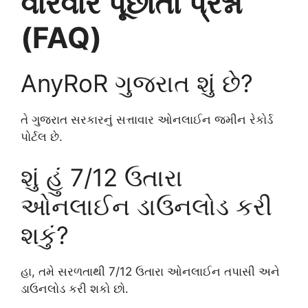
વારંવાર પૂછાતા પ્રશ્નો
(FAQ)
AnyRoR ગુજરાત શું છે?
તે ગુજરાત સરકારનું સત્તાવાર ઓનલાઈન જમીન રેકોર્ડ
પોર્ટલ છે.
શું હું 7/12 ઉતારા
ઓનલાઈન ડાઉનલોડ કરી
શકું?
હા, તમે સરળતાથી 7/12 ઉતારા ઓનલાઈન તપાસી અને
ડાઉનલોડ કરી શકો છો.