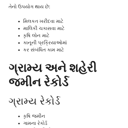
તેનો ઉપયોગ થાય છે:
મિલકત ખરીદવા માટે
માલિકી ચકાસવા માટે
કૃષિ લોન માટે
કાનૂની પ્રક્રિયાઓમાં
કર સંબંધિત કામ માટે
ગ્રામ્ય અને શહેરી
જમીન રેકોર્ડ
ગ્રામ્ય રેકોર્ડ
કૃષિ જમીન
ગામના રેકોર્ડ