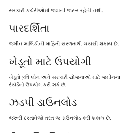
સરકારી કચેરીઓમાં જવાની જરૂર રહેતી નથી.
પારદર્શિતા
જમીન માલિકીની માહિતી સરળતાથી ચકાસી શકાય છે.
ખેડૂતો માટે ઉપયોગી
ખેડૂતો કૃષિ લોન અને સરકારી યોજનાઓ માટે જમીનના
રેકોર્ડનો ઉપયોગ કરી શકે છે.
ઝડપી ડાઉનલોડ
જરૂરી દસ્તાવેજો તરત જ ડાઉનલોડ કરી શકાય છે.