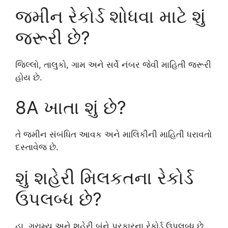
જમીન રેકોર્ડ શોધવા માટે શું
જરૂરી છે?
જિલ્લો, તાલુકો, ગામ અને સર્વે નંબર જેવી માહિતી જરૂરી
હોય છે.
8A ખાતા શું છે?
તે જમીન સંબંધિત આવક અને માલિકીની માહિતી ધરાવતો
દસ્તાવેજ છે.
શું શહેરી મિલકતના રેકોર્ડ
ઉપલબ્ધ છે?
હા, ગ્રામ્ય અને શહેરી બંને પ્રકારના રેકોર્ડ ઉપલબ્ધ છે.