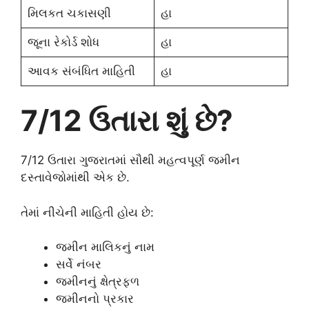
મિલકત ચકાસણી
હા
જૂના રેકોર્ડ શોધ
હા
આવક સંબંધિત માહિતી
હા
7/12 ઉતારા શું છે?
7/12 ઉતારા ગુજરાતમાં સૌથી મહત્વપૂર્ણ જમીન
દસ્તાવેજોમાંથી એક છે.
તેમાં નીચેની માહિતી હોય છે:
જમીન માલિકનું નામ
સર્વે નંબર
જમીનનું ક્ષેત્રફળ
જમીનનો પ્રકાર