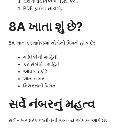
ડાઉનલોડ વિકલ્પ પસંદ કરો.
PDF ફાઈલ સાચવો.
8A ખાતા શું છે?
8A ખાતા દસ્તાવેજમાં નીચેની વિગતો હોય છે:
માલિકીની માહિતી
કર સંબંધિત માહિતી
આવક રેકોર્ડ
ખાતા નંબર
મિલકતની વિગતો
સર્વે નંબરનું મહત્વ
સર્વે નંબર દરેક જમીનની અનન્ય ઓળખ આપે છે.