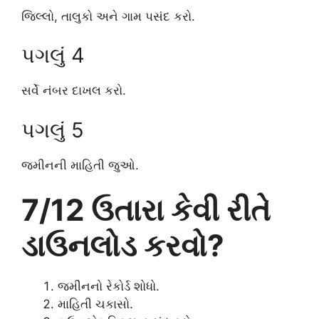
જિલ્લો, તાલુકો અને ગામ પસંદ કરો.
પગલું 4
સર્વે નંબર દાખલ કરો.
પગલું 5
જમીનની માહિતી જુઓ.
7/12 ઉતારા કેવી રીતે
ડાઉનલોડ કરવો?
જમીનનો રેકોર્ડ શોધો.
માહિતી ચકાસો.