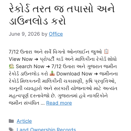
રેકોર્ડ તરત જ તપાસો અને
ડાઉનલોડ કરો
June 9, 2026
by
Office
7/12 ઉતારા અને સર્વે વિગતો ઓનલાઈન જુઓ
View Now ➜ પ્રોપર્ટી કાર્ડ અને માલિકીના રેકોર્ડ શોધો
Search Now ➜ 7/12 ઉતારા અને ગુજરાત જમીન
રેકોર્ડ ડાઉનલોડ કરો
Download Now ➜ જમીનના
રેકોર્ડ મિલકતની માલિકીની ચકાસણી, કૃષિ પ્રવૃત્તિઓ,
કાનૂની વ્યવહારો અને સરકારી યોજનાઓ માટે અત્યંત
મહત્વપૂર્ણ દસ્તાવેજો છે. ગુજરાતમાં હવે નાગરિકોને
જમીન સંબંધિત …
Read more
Categories
Article
Tags
Land Ownership Records